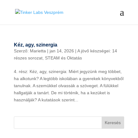
Kéz, agy, szinergia
Szerző:
Marietta
|
jan 14, 2026
|
A jövő készségei: 14
részes sorozat
,
STEAM és Oktatás
4. rész: Kéz, agy, szinergia: Miért jegyzünk meg többet,
ha alkotunk? A legtöbb iskolában a gyerekek könyvekből
tanulnak. A szemükkel olvassák a szöveget. A fülükkel
hallgatják a tanárt. De mi történik, ha a kezüket is
használják? A kutatások szerint...
Keresés