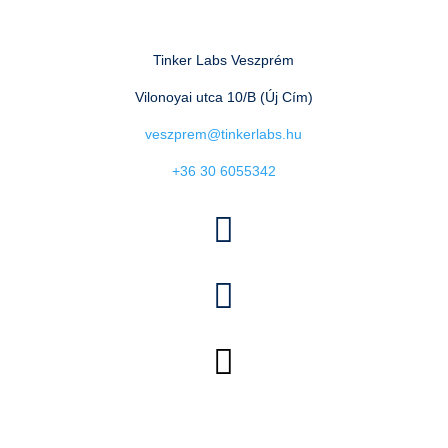
Tinker Labs Veszprém
Vilonoyai utca 10/B (Új Cím)
veszprem@tinkerlabs.hu
+36 30 6055342


