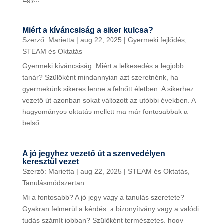
Miért a kíváncsiság a siker kulcsa?
Szerző:
Marietta
|
aug 22, 2025
|
Gyermeki fejlődés
,
STEAM és Oktatás
Gyermeki kíváncsiság: Miért a lelkesedés a legjobb
tanár? Szülőként mindannyian azt szeretnénk, ha
gyermekünk sikeres lenne a felnőtt életben. A sikerhez
vezető út azonban sokat változott az utóbbi években. A
hagyományos oktatás mellett ma már fontosabbak a
belső...
A jó jegyhez vezető út a szenvedélyen
keresztül vezet
Szerző:
Marietta
|
aug 22, 2025
|
STEAM és Oktatás
,
Tanulásmódszertan
Mi a fontosabb? A jó jegy vagy a tanulás szeretete?
Gyakran felmerül a kérdés: a bizonyítvány vagy a valódi
tudás számít jobban? Szülőként természetes, hogy