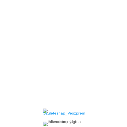
tanfolyamaink iránt, jelentkezz nyílt
napjainkra!
Tinker world nyíltnap
Tinker Town nyíltnap