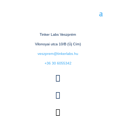
Tinker Labs Veszprém
Vilonoyai utca 10/B (Új Cím)
veszprem@tinkerlabs.hu
+36 30 6055342


