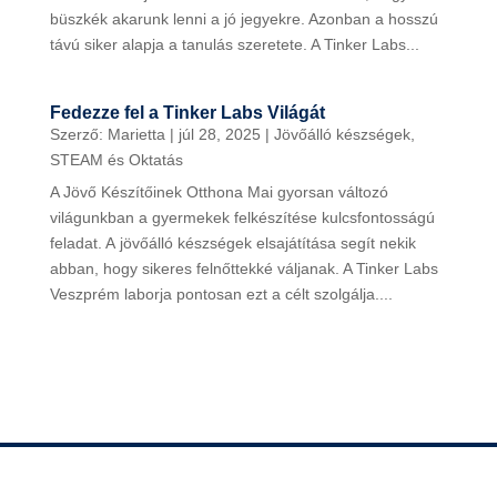
büszkék akarunk lenni a jó jegyekre. Azonban a hosszú
távú siker alapja a tanulás szeretete. A Tinker Labs...
Fedezze fel a Tinker Labs Világát
Szerző:
Marietta
|
júl 28, 2025
|
Jövőálló készségek
,
STEAM és Oktatás
A Jövő Készítőinek Otthona Mai gyorsan változó
világunkban a gyermekek felkészítése kulcsfontosságú
feladat. A jövőálló készségek elsajátítása segít nekik
abban, hogy sikeres felnőttekké váljanak. A Tinker Labs
Veszprém laborja pontosan ezt a célt szolgálja....