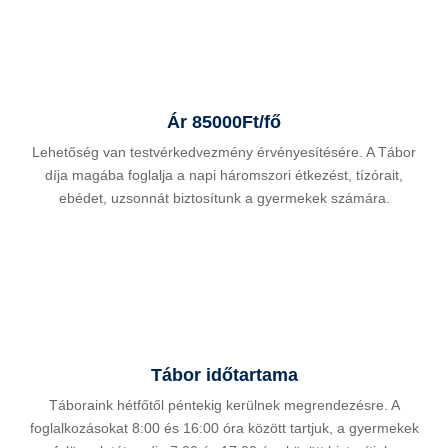
Ár 85000Ft/fő
Lehetőség van testvérkedvezmény érvényesítésére. A Tábor
díja magába foglalja a napi háromszori étkezést, tízórait,
ebédet, uzsonnát biztosítunk a gyermekek számára.
Tábor időtartama
Táboraink hétfőtől péntekig kerülnek megrendezésre. A
foglalkozásokat 8:00 és 16:00 óra között tartjuk, a gyermekek