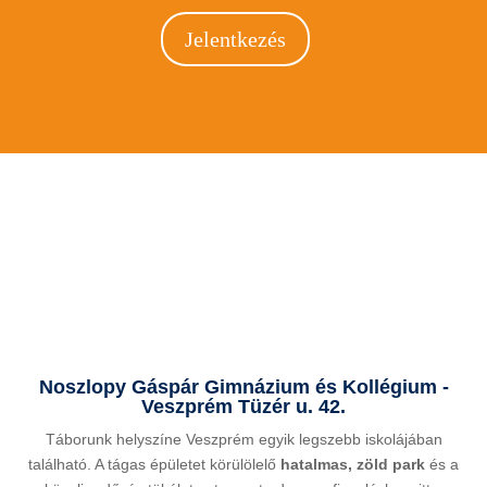
Jelentkezés
Noszlopy Gáspár Gimnázium és Kollégium -
Veszprém Tüzér u. 42.
Táborunk helyszíne Veszprém egyik legszebb iskolájában
található. A tágas épületet körülölelő
hatalmas, zöld park
és a