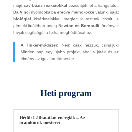
majd
sav-bázis reakciókkal
pezsdítjük fel a hangulatot.
Da Vinci
nyomdokaiba eredve mérnökökké válunk, saját
biológiai
kísérleteinkkel megfejtjük testünk titkait, a
pénteki fináléban pedig
Newton és Bernoulli
törvényeit
hívjuk segítségül a fizika meghódításához.
A Tinker-módszer:
Nem csak nézzük, csináljuk!
Minden nap egy újabb projekt, ahol a játék és az
élmény az igazi tanítómester.
Heti program
Hétfő: Láthatatlan energiák – Az
áramkörök mesterei