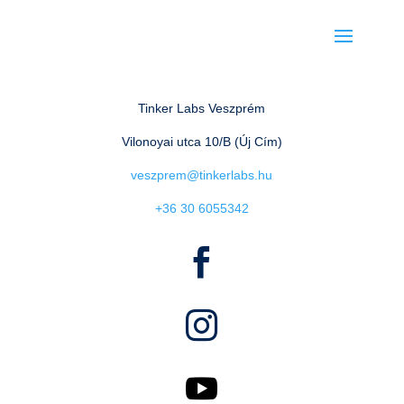
Tinker Labs Veszprém
Vilonoyai utca 10/B (Új Cím)
veszprem@tinkerlabs.hu
+36 30 6055342


