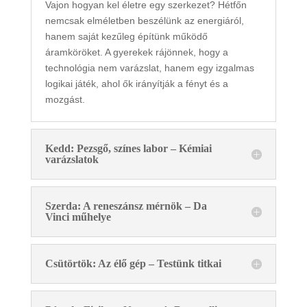
Vajon hogyan kel életre egy szerkezet? Hétfőn
nemcsak elméletben beszélünk az energiáról,
hanem saját kezűleg építünk működő
áramköröket. A gyerekek rájönnek, hogy a
technológia nem varázslat, hanem egy izgalmas
logikai játék, ahol ők irányítják a fényt és a
mozgást.
Kedd: Pezsgő, színes labor – Kémiai
varázslatok
Szerda: A reneszánsz mérnök – Da
Vinci műhelye
Csütörtök: Az élő gép – Testünk titkai