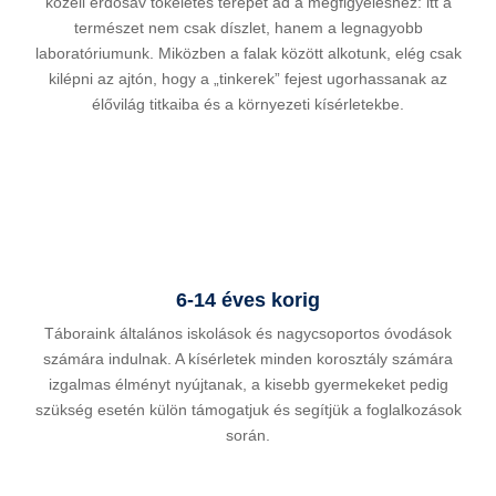
közeli erdősáv tökéletes terepet ad a megfigyeléshez: itt a
természet nem csak díszlet, hanem a legnagyobb
laboratóriumunk. Miközben a falak között alkotunk, elég csak
kilépni az ajtón, hogy a „tinkerek” fejest ugorhassanak az
élővilág titkaiba és a környezeti kísérletekbe.
6-14 éves korig
Táboraink általános iskolások és nagycsoportos óvodások
számára indulnak. A kísérletek minden korosztály számára
izgalmas élményt nyújtanak, a kisebb gyermekeket pedig
szükség esetén külön támogatjuk és segítjük a foglalkozások
során.