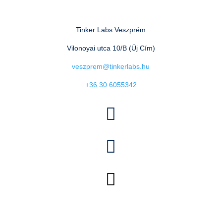
Tinker Labs Veszprém
Vilonoyai utca 10/B (Új Cím)
veszprem@tinkerlabs.hu
+36 30 6055342


