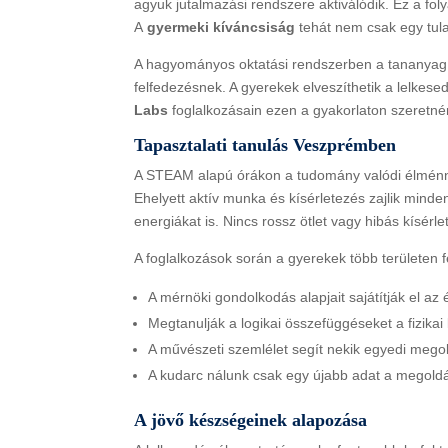
agyuk jutalmazási rendszere aktiválódik. Ez a fol
A
gyermeki kíváncsiság
tehát nem csak egy tul
A hagyományos oktatási rendszerben a tananyag
felfedezésnek. A gyerekek elveszíthetik a lelkes
Labs
foglalkozásain ezen a gyakorlaton szeretnén
Tapasztalati tanulás Veszprémben
A STEAM alapú órákon a tudomány valódi élménny
Ehelyett aktív munka és kísérletezés zajlik mind
energiákat is. Nincs rossz ötlet vagy hibás kísérle
A foglalkozások során a gyerekek több területen f
A mérnöki gondolkodás alapjait sajátítják el az
Megtanulják a logikai összefüggéseket a fizikai 
A művészeti szemlélet segít nekik egyedi megol
A kudarc nálunk csak egy újabb adat a megold
A jövő készségeinek alapozása