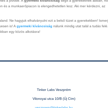
etés a jövőbe. A
gyermeki kíváncsiság
segít a gyerekeknek abban, h
n és a munkaerőpiacon is elengedhetetlen lesz. Aki mer kérdezni, az
land. Ne hagyjuk elhalványulni ezt a belső tüzet a gyerekekben! Ismer
esen is! A
gyermeki kíváncsiság
nálunk mindig utat talál a tudás felé
nkban egy közös alkotásra!
Tinker Labs Veszprém
Vilonoyai utca 10/B (Új Cím)
veszprem@tinkerlabs.hu