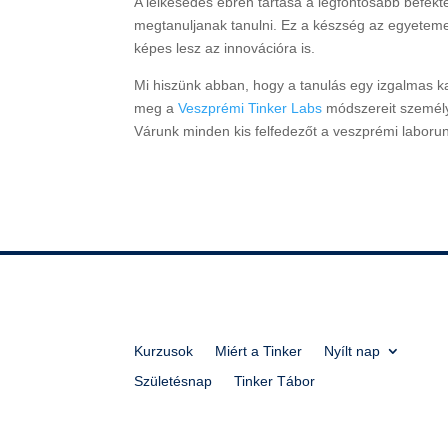
A lelkesedés ébren tartása a legfontosabb befekt
megtanuljanak tanulni. Ez a készség az egyeteme
képes lesz az innovációra is.
Mi hiszünk abban, hogy a tanulás egy izgalmas ka
meg a
Veszprémi Tinker Labs
módszereit személy
Várunk minden kis felfedezőt a veszprémi laboru
Kurzusok
Miért a Tinker
Nyílt nap
Születésnap
Tinker Tábor