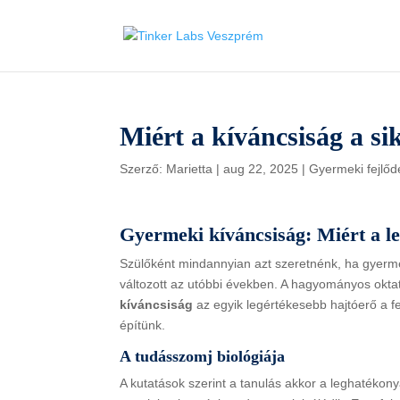
Miért a kíváncsiság a si
Szerző:
Marietta
|
aug 22, 2025
|
Gyermeki fejlőd
Gyermeki kíváncsiság: Miért a le
Szülőként mindannyian azt szeretnénk, ha gyermek
változott az utóbbi években. A hagyományos okta
kíváncsiság
az egyik legértékesebb hajtóerő a f
építünk.
A tudásszomj biológiája
A kutatások szerint a tanulás akkor a leghatéko