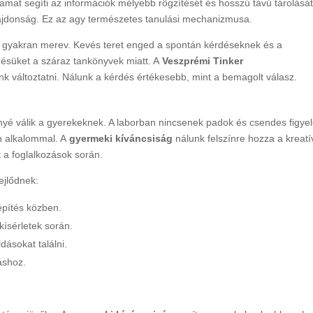
yamat segíti az információk mélyebb rögzítését és hosszú távú tárolását
ajdonság. Ez az agy természetes tanulási mechanizmusa.
 gyakran merev. Kevés teret enged a spontán kérdéseknek és a
edésüket a száraz tankönyvek miatt. A
Veszprémi Tinker
k változtatni. Nálunk a kérdés értékesebb, mint a bemagolt válasz.
é válik a gyerekeknek. A laborban nincsenek padok és csendes figyel
en alkalommal. A
gyermeki kíváncsiság
nálunk felszínre hozza a kreatí
t a foglalkozások során.
ejlődnek:
 építés közben.
kísérletek során.
dásokat találni.
áshoz.