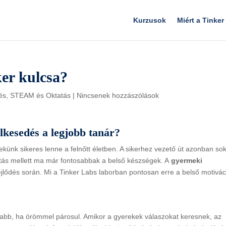
Kurzusok
Miért a Tinker
ker kulcsa?
és
,
STEAM és Oktatás
|
Nincsenek hozzászólások
lkesedés a legjobb tanár?
ünk sikeres lenne a felnőtt életben. A sikerhez vezető út azonban so
tás mellett ma már fontosabbak a belső készségek. A
gyermeki
ejlődés során. Mi a Tinker Labs laborban pontosan erre a belső motivác
nyabb, ha örömmel párosul. Amikor a gyerekek válaszokat keresnek, az