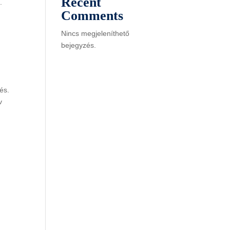
Recent
.
Comments
Nincs megjeleníthető
bejegyzés.
és.
v