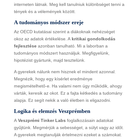
interneten látnak. Meg kell tanulniuk különbséget tenni a
tények és a vélemények között.
A tudományos módszer ereje
Az OECD kutatásai szerint a diákoknak nehézséget
okoz az adatok értékelése. A
kritikai gondolkodás
fejlesztése
azonban tanulható. Mi a laborban a
tudományos módszert használjuk. Megfigyelünk,
hipotézist gyártunk, majd tesztelünk.
A gyerekek nálunk nem hisznek el mindent azonnal.
Megnézik, hogy egy kísérlet eredménye
megismételhető-e. Ha valami nem úgy működik, ahogy
várták, keresik az okot. Ez a fajta kétkedés a tudomány
alapja. Ez segít nekik a való életben is eligazodni.
Logika és elemzés Veszprémben
A
Veszprémi Tinker Labs
foglalkozásain adatokat
gyűjtünk. Megmérjük a sebességet, a súlyt vagy az időt.
A gyerekek megtanulják értelmezni ezeket a számokat.