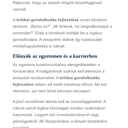
Rájönnek, hogy az adatok mögött összefüggések
vannak.
A
kritikai gondolkodás fejlesztése
során kérdezni
tanítunk. „Biztos ez?” „Mi történik, ha megváltoztatjuk a
sorrendet?” Ezek a kérdések indítják be a logikus
gondolkodást. A veszprémi diákok így tudatosabb
médiafogyasztókká is válnak.
Előnyök az egyetemen és a karrierben
Az egyetemi kutatómunkához elengedhetetlen a
forráskritika. A hallgatóknak tudniuk kell elemezni a
bonyolult rendszereket. A
kritikai gondolkodás
fejlesztése
ebben ad nekik hatalmas előnyt. Aki tud
elemezni, azt nem lehet könnyen becsapni.
A jövő vezetőinek látniuk kell az összefüggéseket. A
nálunk tanult logikai készségek minden szakmában
hasznosak. Legyen szó orvostudományról vagy
pénzügyekről. Mi Veszprémben a tények tiszteletére
nevelünk.