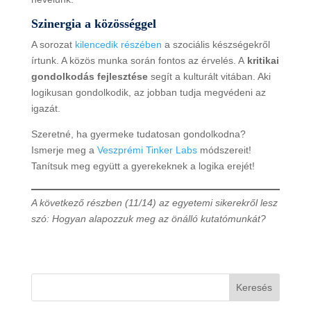
Szinergia a közösséggel
A sorozat
kilencedik részében
a szociális készségekről
írtunk. A közös munka során fontos az érvelés. A
kritikai
gondolkodás fejlesztése
segít a kulturált vitában. Aki
logikusan gondolkodik, az jobban tudja megvédeni az
igazát.
Szeretné, ha gyermeke tudatosan gondolkodna?
Ismerje meg a
Veszprémi Tinker Labs
módszereit!
Tanítsuk meg együtt a gyerekeknek a logika erejét!
A következő részben (11/14) az egyetemi sikerekről lesz
szó: Hogyan alapozzuk meg az önálló kutatómunkát?
Keresés