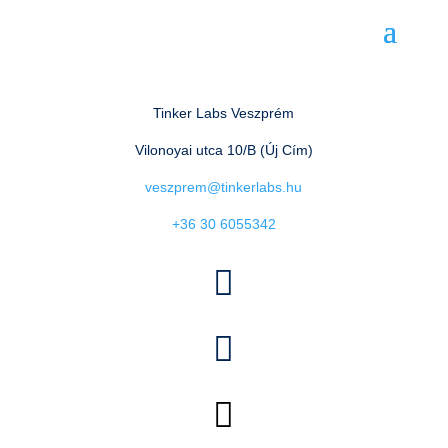
Tinker Labs Veszprém
Vilonoyai utca 10/B (Új Cím)
veszprem@tinkerlabs.hu
+36 30 6055342


