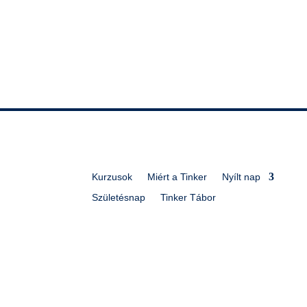
Kurzusok
Miért a Tinker
Nyílt nap
Születésnap
Tinker Tábor