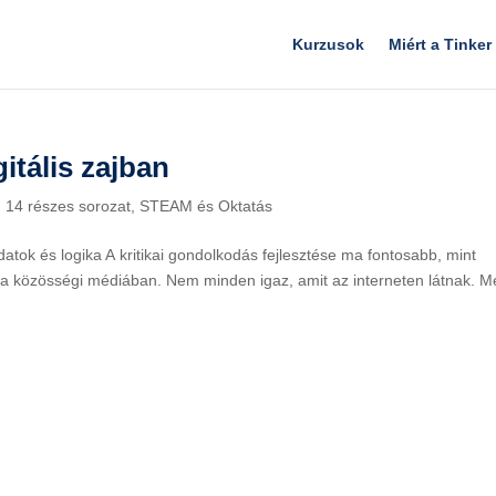
Kurzusok
Miért a Tinker
itális zajban
: 14 részes sorozat
,
STEAM és Oktatás
Adatok és logika A kritikai gondolkodás fejlesztése ma fontosabb, mint
k a közösségi médiában. Nem minden igaz, amit az interneten látnak. 