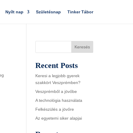
Nyílt nap
Születésnap
Tinker Tábor
Keresés
Recent Posts
Meg
Keresi a legjobb gyerek
szakkört Veszprémben?
Veszprémből a jövőbe
A technológia használata
Felkészülés a jövőre
Az egyetemi siker alapjai