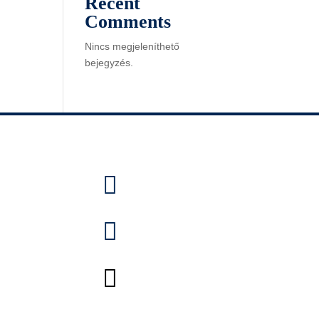
Recent
Comments
Nincs megjeleníthető
bejegyzés.


