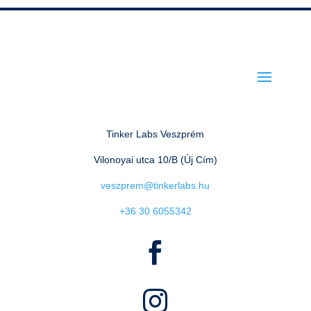
Tinker Labs Veszprém
Vilonoyai utca 10/B (Új Cím)
veszprem@tinkerlabs.hu
+36 30 6055342

