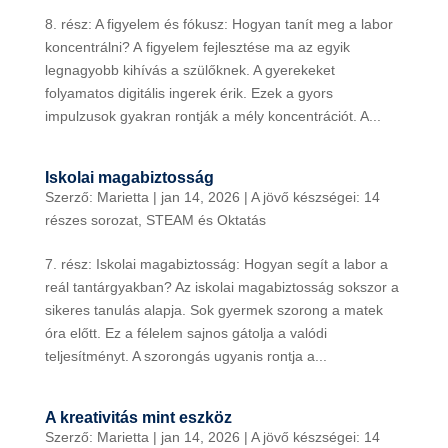
8. rész: A figyelem és fókusz: Hogyan tanít meg a labor
koncentrálni? A figyelem fejlesztése ma az egyik
legnagyobb kihívás a szülőknek. A gyerekeket
folyamatos digitális ingerek érik. Ezek a gyors
impulzusok gyakran rontják a mély koncentrációt. A...
Iskolai magabiztosság
Szerző:
Marietta
|
jan 14, 2026
|
A jövő készségei: 14
részes sorozat
,
STEAM és Oktatás
7. rész: Iskolai magabiztosság: Hogyan segít a labor a
reál tantárgyakban? Az iskolai magabiztosság sokszor a
sikeres tanulás alapja. Sok gyermek szorong a matek
óra előtt. Ez a félelem sajnos gátolja a valódi
teljesítményt. A szorongás ugyanis rontja a...
A kreativitás mint eszköz
Szerző:
Marietta
|
jan 14, 2026
|
A jövő készségei: 14