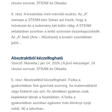
részes sorozat
,
STEAM és Oktatás
6. rész: A kreativitás mint mérnöki eszköz: Az „A”
szerepe a STEAM-ben Sokan azt hiszik, hogy a
művészet és a tudomány két külön világ. A STEAM
oktatásban azonban a kettő szorosan összekapcsolódik.
Az „A” betű (Arts – Művészet) a kreatív szemléletet
jelöli....
Absztraktból kézzelfogható
Szerző:
Marietta
|
jan 14, 2026
|
A jövő készségei: 14
részes sorozat
,
STEAM és Oktatás
5. rész: Absztraktból kézzelfogható: Fizika a
gyakorlatban Sok gyermek szorong, ha matematikáról
vagy fizikáról van szó. Az iskolában gyakran csak
képleteket látnak a füzetükben. A fizika a
gyakorlatban azonban egészen más élményt nyújt
nekik. Mi a laborban...